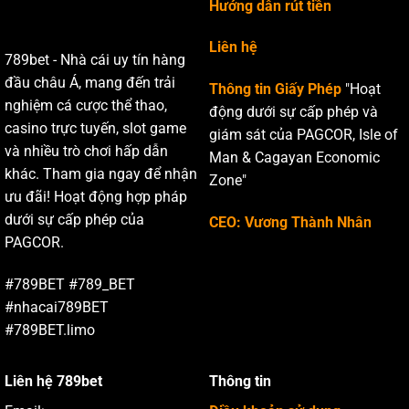
Hướng dẫn rút tiền
Liên hệ
789bet - Nhà cái uy tín hàng
đầu châu Á, mang đến trải
Thông tin Giấy Phép
"Hoạt
nghiệm cá cược thể thao,
động dưới sự cấp phép và
casino trực tuyến, slot game
giám sát của PAGCOR, Isle of
và nhiều trò chơi hấp dẫn
Man & Cagayan Economic
khác. Tham gia ngay để nhận
Zone"
ưu đãi! Hoạt động hợp pháp
dưới sự cấp phép của
CEO: Vương Thành Nhân
PAGCOR.
#789BET #789_BET
#nhacai789BET
#789BET.limo
Liên hệ 789bet
Thông tin