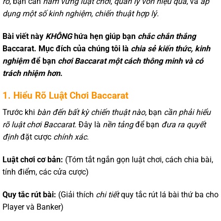
ro
, bạn cần
nắm vững luật chơi
,
quản lý vốn hiệu quả
, và
áp
dụng một số kinh nghiệm, chiến thuật hợp lý
.
Bài viết này
KHÔNG
hứa hẹn giúp bạn
chắc chắn thắng
Baccarat. Mục đích của chúng tôi là
chia sẻ kiến thức, kinh
nghiệm
để bạn
chơi Baccarat một cách thông minh và có
trách nhiệm hơn
.
1. Hiểu Rõ Luật Chơi Baccarat
Trước khi
bàn đến bất kỳ chiến thuật nào
, bạn
cần phải hiểu
rõ luật chơi Baccarat
. Đây là
nền tảng
để bạn
đưa ra quyết
định
đặt cược
chính xác
.
Luật chơi cơ bản:
(Tóm tắt ngắn gọn luật chơi, cách chia bài,
tính điểm, các cửa cược)
Quy tắc rút bài:
(Giải thích
chi tiết
quy tắc rút lá bài thứ ba cho
Player và Banker)