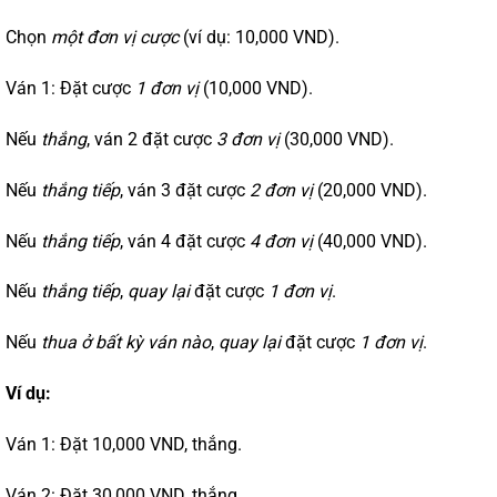
Chọn
một đơn vị cược
(ví dụ: 10,000 VND).
Ván 1: Đặt cược
1 đơn vị
(10,000 VND).
Nếu
thắng
, ván 2 đặt cược
3 đơn vị
(30,000 VND).
Nếu
thắng tiếp
, ván 3 đặt cược
2 đơn vị
(20,000 VND).
Nếu
thắng tiếp
, ván 4 đặt cược
4 đơn vị
(40,000 VND).
Nếu
thắng tiếp
,
quay lại
đặt cược
1 đơn vị
.
Nếu
thua ở bất kỳ ván nào
,
quay lại
đặt cược
1 đơn vị
.
Ví dụ:
Ván 1: Đặt 10,000 VND, thắng.
Ván 2: Đặt 30,000 VND, thắng.