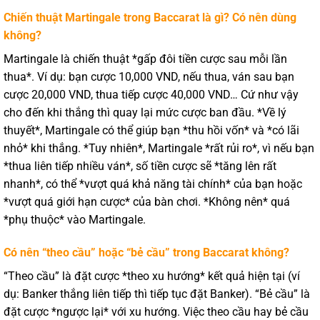
Chiến thuật Martingale trong Baccarat là gì? Có nên dùng
không?
Martingale là chiến thuật *gấp đôi tiền cược sau mỗi lần
thua*. Ví dụ: bạn cược 10,000 VND, nếu thua, ván sau bạn
cược 20,000 VND, thua tiếp cược 40,000 VND… Cứ như vậy
cho đến khi thắng thì quay lại mức cược ban đầu. *Về lý
thuyết*, Martingale có thể giúp bạn *thu hồi vốn* và *có lãi
nhỏ* khi thắng. *Tuy nhiên*, Martingale *rất rủi ro*, vì nếu bạn
*thua liên tiếp nhiều ván*, số tiền cược sẽ *tăng lên rất
nhanh*, có thể *vượt quá khả năng tài chính* của bạn hoặc
*vượt quá giới hạn cược* của bàn chơi. *Không nên* quá
*phụ thuộc* vào Martingale.
Có nên “theo cầu” hoặc “bẻ cầu” trong Baccarat không?
“Theo cầu” là đặt cược *theo xu hướng* kết quả hiện tại (ví
dụ: Banker thắng liên tiếp thì tiếp tục đặt Banker). “Bẻ cầu” là
đặt cược *ngược lại* với xu hướng. Việc theo cầu hay bẻ cầu