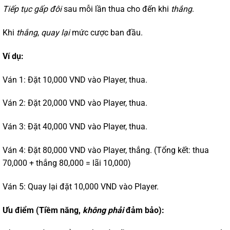
Tiếp tục gấp đôi
sau mỗi lần thua cho đến khi
thắng
.
Khi
thắng
,
quay lại
mức cược ban đầu.
Ví dụ:
Ván 1: Đặt 10,000 VND vào Player, thua.
Ván 2: Đặt 20,000 VND vào Player, thua.
Ván 3: Đặt 40,000 VND vào Player, thua.
Ván 4: Đặt 80,000 VND vào Player, thắng. (Tổng kết: thua
70,000 + thắng 80,000 = lãi 10,000)
Ván 5: Quay lại đặt 10,000 VND vào Player.
Ưu điểm (Tiềm năng,
không phải
đảm bảo):