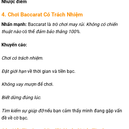
Nhược điểm
4. Chơi Baccarat Có Trách Nhiệm
Nhấn mạnh:
Baccarat là
trò chơi may rủi
.
Không có chiến
thuật nào
có thể
đảm bảo thắng 100%
.
Khuyến cáo:
Chơi có trách nhiệm
.
Đặt giới hạn
về thời gian và tiền bạc.
Không vay mượn
để chơi.
Biết dừng đúng lúc
.
Tìm kiếm sự giúp đỡ
nếu bạn cảm thấy mình đang gặp vấn
đề về cờ bạc.