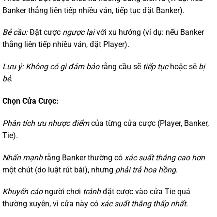
Banker thắng liên tiếp nhiều ván, tiếp tục đặt Banker).
Bẻ cầu:
Đặt cược
ngược lại
với xu hướng (ví dụ: nếu Banker
thắng liên tiếp nhiều ván, đặt Player).
Lưu ý:
Không có gì đảm bảo
rằng cầu sẽ
tiếp tục
hoặc sẽ
bị
bẻ
.
Chọn Cửa Cược:
Phân tích
ưu nhược điểm
của từng cửa cược (Player, Banker,
Tie).
Nhấn mạnh
rằng Banker thường có
xác suất thắng cao hơn
một chút (do luật rút bài), nhưng
phải trả hoa hồng
.
Khuyến cáo
người chơi
tránh
đặt cược vào cửa Tie quá
thường xuyên, vì cửa này có
xác suất thắng thấp nhất
.