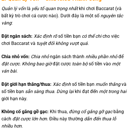
Quản lý vốn
là
yếu tố quan trọng nhất
khi chơi Baccarat (và
bất kỳ trò chơi cá cược nào). Dưới đây là một số
nguyên tắc
vàng
:
Đặt ngân sách:
Xác định rõ
số tiền bạn
có thể chi
cho việc
chơi Baccarat và
tuyệt đối không vượt quá
.
Chia nhỏ vốn:
Chia nhỏ
ngân sách thành
nhiều phần nhỏ
để
đặt cược
.
Không bao giờ
đặt cược
toàn bộ
số tiền vào
một
ván bài
.
Đặt giới hạn thắng/thua:
Xác định
số tiền bạn
muốn thắng
và
số tiền bạn
sẵn sàng thua
.
Dừng lại
khi đạt đến
một trong hai
giới hạn này.
Không cố gắng gỡ gạc:
Khi thua,
đừng cố gắng gỡ gạc
bằng
cách
đặt cược lớn hơn
. Điều này thường
dẫn đến thua lỗ
nhiều hơn
.