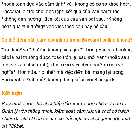
*hoàn toàn dựa vào cảm tính* và *không có cơ sở khoa học*.
Baccarat là *trò chơi độc lập*, kết quả của ván bài trước
*không ảnh hưởng* đến kết quả của ván bài sau. *Không
nên* quá *tin tưởng* vào việc theo cầu hay bẻ cầu.
Có thể đếm bài (card counting) trong Baccarat online không?
*Rất khó* và *thường không hiệu quả*. Trong Baccarat online,
các lá bài thường được *xáo trộn lại sau mỗi ván* (hoặc sau
một số ván nhất định), khiến cho việc đếm bài *trở nên vô
nghĩa*. Hơn nữa, *lợi thế* mà việc đếm bài mang lại trong
Baccarat là *rất nhỏ*, không đáng kể so với Blackjack.
Kết luận
Baccarat
là một
trò chơi hấp dẫn
, nhưng
luôn tiềm ẩn rủi ro
.
Quản lý vốn thông minh
,
kiểm soát cảm xúc
và
chơi có trách
nhiệm
là
chìa khóa
để bạn có
trải nghiệm chơi game tốt nhất
tại
789bet
.