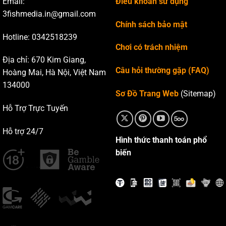
Email:
Điều khoản sử dụng
3fishmedia.in@gmail.com
Chính sách bảo mật
Hotline: 0342518239
Chơi có trách nhiệm
Địa chỉ: 670 Kim Giang,
Câu hỏi thường gặp (FAQ)
Hoàng Mai, Hà Nội, Việt Nam
134000
Sơ Đồ Trang Web
(Sitemap)
Hỗ Trợ Trực Tuyến
Hỗ trợ 24/7
Hình thức thanh toán phổ
biến