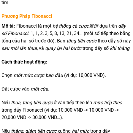
tim
Phương Pháp Fibonacci
Mô tả:
Fibonacci là một
hệ thống cá cược累进
dựa trên
dãy
số Fibonacci
: 1, 1, 2, 3, 5, 8, 13, 21, 34… (mỗi số tiếp theo bằng
tổng của hai số trước đó). Bạn
tăng tiền cược
theo dãy số này
sau mỗi lần thua
, và
quay lại hai bước
trong dãy số
khi thắng
.
Cách thức hoạt động:
Chọn
một mức cược ban đầu
(ví dụ: 10,000 VND).
Đặt cược vào
một cửa
.
Nếu
thua
,
tăng tiền cược
ở ván tiếp theo lên
mức tiếp theo
trong dãy Fibonacci (ví dụ: 10,000 VND -> 10,000 VND ->
20,000 VND -> 30,000 VND…).
Nếu
thắng
,
giảm tiền cược
xuống
hai mức
trong dãy