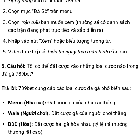
Đăng nhập
vào tài khoản 789bet.
Chọn mục “Đá Gà” trên menu.
Chọn
trận đấu
bạn muốn xem (thường sẽ có danh sách
các trận đang phát trực tiếp và sắp diễn ra).
Nhấp vào nút “Xem” hoặc biểu tượng tương tự.
Video trực tiếp sẽ
hiển thị ngay trên màn hình
của bạn.
5. Câu hỏi:
Tôi có thể đặt cược vào những loại cược nào trong
đá gà 789bet?
Trả lời:
789bet cung cấp các loại cược đá gà phổ biến sau:
Meron (Nhà cái):
Đặt cược gà của nhà cái thắng.
Wala (Người chơi):
Đặt cược gà của người chơi thắng.
BDD (Hòa):
Đặt cược hai gà hòa nhau (tỷ lệ trả thưởng
thường rất cao).