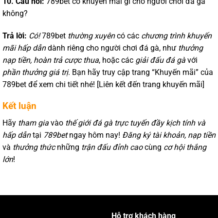
10. Câu hỏi:
789bet có khuyến mãi gì cho người chơi đá gà
không?
Trả lời:
Có!
789bet
thường xuyên
có các
chương trình khuyến
mãi hấp dẫn
dành riêng cho người chơi đá gà, như
thưởng
nạp tiền, hoàn trả cược thua
, hoặc các
giải đấu đá gà
với
phần thưởng giá trị
. Bạn hãy truy cập trang “Khuyến mãi” của
789bet để xem chi tiết nhé! [Liên kết đến trang khuyến mãi]
Kết luận
Hãy
tham gia
vào
thế giới đá gà trực tuyến đầy kịch tính và
hấp dẫn
tại
789bet
ngay hôm nay!
Đăng ký tài khoản, nạp tiền
và
thưởng thức
những
trận đấu đỉnh cao
cùng
cơ hội thắng
lớn
!
Hỗ trợ khách hàng