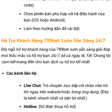
code).
Chọn phiên bản phù hợp với hệ điều hành của
bạn (iOS hoặc Android).
Làm theo hướng dẫn để cài đặt.
Hỗ Trợ Khách Hàng 789bet: Luôn Sẵn Sàng 24/7
Đội ngũ
hỗ trợ khách hàng
của 789bet
luôn sẵn sàng
giải đáp
mọi thắc mắc và hỗ trợ bạn
24/7
,
kể cả ngày lễ, Tết
. Chúng tôi
cam kết
mang đến cho bạn
dịch vụ hỗ trợ tốt nhất
:
Các kênh liên hệ:
Live Chat:
Trò chuyện
trực tiếp
với nhân viên hỗ
trợ
ngay trên website
hoặc
trong ứng dụng
. (Đây
là kênh
nhanh nhất và tiện lợi nhất
.)
Hotline:
[Số điện thoại hỗ trợ]