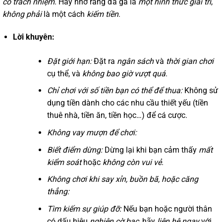
có trách nhiệm
. Hãy nhớ rằng đá gà là
một hình thức giải trí
,
không phải
là một cách
kiếm tiền
.
Lời khuyên:
Đặt giới hạn:
Đặt ra
ngân sách
và
thời gian chơi
cụ thể, và
không bao giờ vượt quá
.
Chỉ chơi với số tiền bạn có thể để thua:
Không sử
dụng tiền dành cho các nhu cầu thiết yếu (tiền
thuê nhà, tiền ăn, tiền học…) để cá cược.
Không vay mượn để chơi:
Biết điểm dừng:
Dừng lại khi bạn cảm thấy
mất
kiểm soát
hoặc
không còn vui vẻ
.
Không chơi khi say xỉn, buồn bã, hoặc căng
thẳng:
Tìm kiếm sự giúp đỡ:
Nếu bạn hoặc người thân
có dấu hiệu
nghiện cờ bạc
, hãy
liên hệ ngay
với