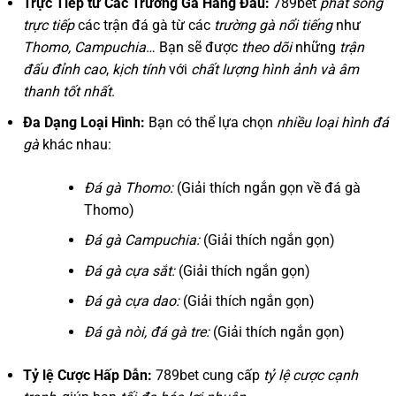
Trực Tiếp từ Các Trường Gà Hàng Đầu:
789bet
phát sóng
trực tiếp
các trận đá gà từ các
trường gà nổi tiếng
như
Thomo, Campuchia
… Bạn sẽ được
theo dõi
những
trận
đấu đỉnh cao
,
kịch tính
với
chất lượng hình ảnh và âm
thanh tốt nhất
.
Đa Dạng Loại Hình:
Bạn có thể lựa chọn
nhiều loại hình đá
gà
khác nhau:
Đá gà Thomo:
(Giải thích ngắn gọn về đá gà
Thomo)
Đá gà Campuchia:
(Giải thích ngắn gọn)
Đá gà cựa sắt:
(Giải thích ngắn gọn)
Đá gà cựa dao:
(Giải thích ngắn gọn)
Đá gà nòi, đá gà tre:
(Giải thích ngắn gọn)
Tỷ lệ Cược Hấp Dẫn:
789bet cung cấp
tỷ lệ cược cạnh