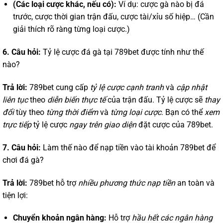
(Các loại cược khác, nếu có):
Ví dụ: cược gà nào bị đá
trước, cược thời gian trận đấu, cược tài/xỉu số hiệp… (Cần
giải thích rõ ràng từng loại cược.)
6. Câu hỏi:
Tỷ lệ cược đá gà tại 789bet được tính như thế
nào?
Trả lời:
789bet cung cấp
tỷ lệ cược cạnh tranh
và
cập nhật
liên tục
theo
diễn biến thực tế
của trận đấu. Tỷ lệ cược sẽ
thay
đổi
tùy theo
từng thời điểm
và
từng loại cược
. Bạn có thể
xem
trực tiếp
tỷ lệ cược
ngay trên giao diện
đặt cược của 789bet.
7. Câu hỏi:
Làm thế nào để nạp tiền vào tài khoản 789bet để
chơi đá gà?
Trả lời:
789bet hỗ trợ
nhiều phương thức nạp tiền
an toàn và
tiện lợi:
Chuyển khoản ngân hàng:
Hỗ trợ
hầu hết các ngân hàng