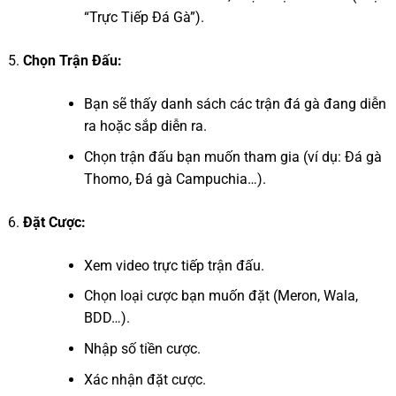
“Trực Tiếp Đá Gà”).
Chọn Trận Đấu:
Bạn sẽ thấy danh sách các trận đá gà đang diễn
ra hoặc sắp diễn ra.
Chọn trận đấu bạn muốn tham gia (ví dụ: Đá gà
Thomo, Đá gà Campuchia…).
Đặt Cược:
Xem video trực tiếp trận đấu.
Chọn loại cược bạn muốn đặt (Meron, Wala,
BDD…).
Nhập số tiền cược.
Xác nhận đặt cược.