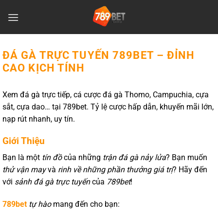
Chuyển
đến
nội
dung
ĐÁ GÀ TRỰC TUYẾN 789BET – ĐỈNH
CAO KỊCH TÍNH
Xem đá gà trực tiếp, cá cược đá gà Thomo, Campuchia, cựa
sắt, cựa dao… tại 789bet. Tỷ lệ cược hấp dẫn, khuyến mãi lớn,
nạp rút nhanh, uy tín.
Giới Thiệu
Bạn là một
tín đồ
của những
trận đá gà nảy lửa
? Bạn muốn
thử vận may
và
rinh về những phần thưởng giá trị
? Hãy đến
với
sảnh đá gà trực tuyến
của
789bet
!
789bet
tự hào
mang đến cho bạn: