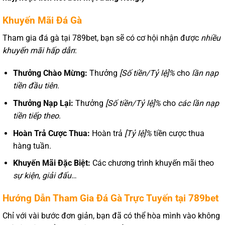
Khuyến Mãi Đá Gà
Tham gia đá gà tại 789bet, bạn sẽ có cơ hội nhận được
nhiều
khuyến mãi hấp dẫn
:
Thưởng Chào Mừng:
Thưởng
[Số tiền/Tỷ lệ]%
cho
lần nạp
tiền đầu tiên
.
Thưởng Nạp Lại:
Thưởng
[Số tiền/Tỷ lệ]%
cho
các lần nạp
tiền tiếp theo
.
Hoàn Trả Cược Thua:
Hoàn trả
[Tỷ lệ]%
tiền cược thua
hàng tuần.
Khuyến Mãi Đặc Biệt:
Các chương trình khuyến mãi theo
sự kiện
,
giải đấu
…
Hướng Dẫn Tham Gia Đá Gà Trực Tuyến tại 789bet
Chỉ với vài bước đơn giản, bạn đã có thể hòa mình vào không