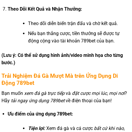
Theo Dõi Kết Quả và Nhận Thưởng:
Theo dõi diễn biến trận đấu và chờ kết quả.
Nếu bạn thắng cược, tiền thưởng sẽ được tự
động cộng vào tài khoản 789bet của bạn.
(Lưu ý: Có thể sử dụng hình ảnh/video minh họa cho từng
bước.)
Trải Nghiệm Đá Gà Mượt Mà trên Ứng Dụng Di
Động 789bet
Bạn muốn
xem đá gà trực tiếp
và
đặt cược mọi lúc, mọi nơi
?
Hãy
tải ngay ứng dụng 789bet
về điện thoại của bạn!
Ưu điểm của ứng dụng 789bet:
Tiện lợi:
Xem đá gà và cá cược
bất cứ khi nào,