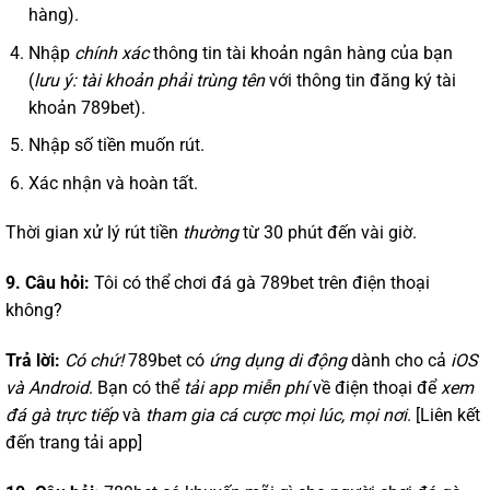
hàng).
Nhập
chính xác
thông tin tài khoản ngân hàng của bạn
(
lưu ý: tài khoản phải trùng tên
với thông tin đăng ký tài
khoản 789bet).
Nhập số tiền muốn rút.
Xác nhận và hoàn tất.
Thời gian xử lý rút tiền
thường
từ 30 phút đến vài giờ.
9. Câu hỏi:
Tôi có thể chơi đá gà 789bet trên điện thoại
không?
Trả lời:
Có chứ!
789bet có
ứng dụng di động
dành cho cả
iOS
và Android
. Bạn có thể
tải app miễn phí
về điện thoại để
xem
đá gà trực tiếp
và
tham gia cá cược
mọi lúc, mọi nơi
. [Liên kết
đến trang tải app]