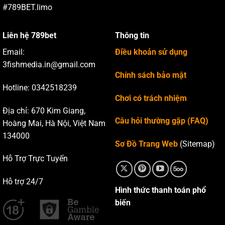
#789BET.limo
Liên hệ 789bet
Thông tin
Email:
Điều khoản sử dụng
3fishmedia.in@gmail.com
Chính sách bảo mật
Hotline: 0342518239
Chơi có trách nhiệm
Địa chỉ: 670 Kim Giang,
Câu hỏi thường gặp (FAQ)
Hoàng Mai, Hà Nội, Việt Nam
134000
Sơ Đồ Trang Web
(Sitemap)
Hỗ Trợ Trực Tuyến
Hỗ trợ 24/7
Hình thức thanh toán phổ
biến