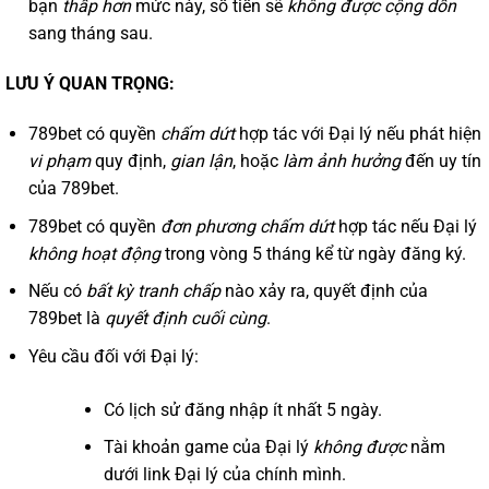
bạn
thấp hơn
mức này, số tiền sẽ
không được cộng dồn
sang tháng sau.
LƯU Ý QUAN TRỌNG:
789bet có quyền
chấm dứt
hợp tác với Đại lý nếu phát hiện
vi phạm
quy định,
gian lận
, hoặc
làm ảnh hưởng
đến uy tín
của 789bet.
789bet có quyền
đơn phương chấm dứt
hợp tác nếu Đại lý
không hoạt động
trong vòng 5 tháng kể từ ngày đăng ký.
Nếu có
bất kỳ tranh chấp
nào xảy ra, quyết định của
789bet là
quyết định cuối cùng
.
Yêu cầu đối với Đại lý:
Có lịch sử đăng nhập ít nhất 5 ngày.
Tài khoản game của Đại lý
không được
nằm
dưới link Đại lý của chính mình.